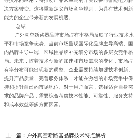
等技术的应用，将推动产品从单纯的开关设备向智能电力解
决方案转变。这将重新定义市场竞争规则，为具有技术创新
能力的企业带来新的发展机遇。
总结
户外真空断路器品牌市场占有率格局反映了行业技术水
平和市场竞争态势。当前市场呈现国际化品牌主导高端、国
内品牌主导中端、区域性品牌补充细分市场的多层次竞争格
局。未来，随着技术创新的加速和市场需求的变化，市场占
有率分布可能出现新的调整。企业需要持续加强技术创新、
提升产品质量、完善服务体系，才能在激烈的市场竞争中保
持和提升自己的市场地位。对于用户而言，选择适合自身需
求的品牌产品，需要综合考虑技术性能、可靠性、服务支持
和成本效益等多方面因素。
上一篇：户外真空断路器品牌技术特点解析