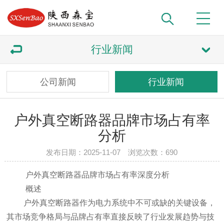
行业新闻
公司新闻
行业新闻
户外真空断路器品牌市场占有率
分析
发布日期：2025-11-07 浏览次数：
690
户外真空断路器品牌市场占有率深度分析
概述
户外真空断路器作为电力系统中不可或缺的关键设备，
其市场竞争格局与品牌占有率直接反映了行业发展趋势与技